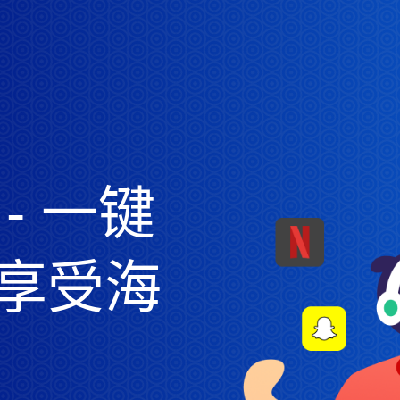
- 一键
享受海